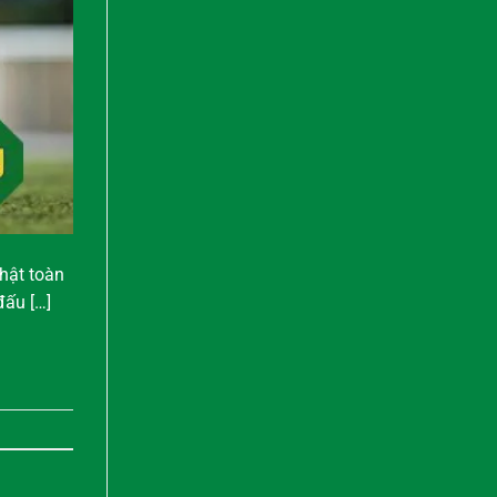
hật toàn
đấu […]