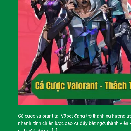
Cá cược valorant tại V9bet đang trở thành xu hướng t
nhanh, tính chiến lược cao và đầy bất ngờ, thành viên
đặt cược để gia […]