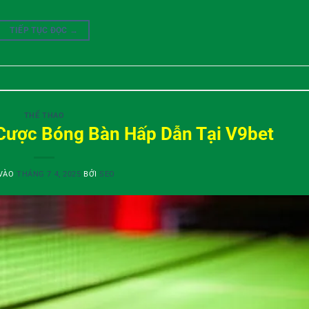
TIẾP TỤC ĐỌC
→
THỂ THAO
Cược Bóng Bàn Hấp Dẫn Tại V9bet
 VÀO
THÁNG 7 4, 2025
BỞI
SEO