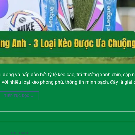
động và hấp dẫn bởi tỷ lệ kèo cao, trả thưởng xanh chín, cập n
 với nhiều loại kèo phong phú, thông tin minh bạch, đây là giải 
TIẾP TỤC ĐỌC
→
THỂ THAO