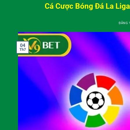
Cá Cược Bóng Đá La Liga
ĐĂNG
04
Th7