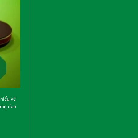
hiểu về
đang dần