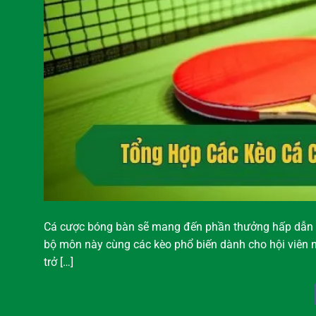
Cá cược bóng bàn sẽ mang đến phần thưởng hấp dẫn ch
bộ môn này cùng các kèo phổ biến dành cho hội viên n
trở […]