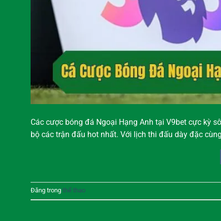
Các cược bóng đá Ngoại Hạng Anh tại V9bet cực kỳ sôi 
bộ các trận đấu hot nhất. Với lịch thi đấu dày đặc cùng
Đăng trong
thể thao