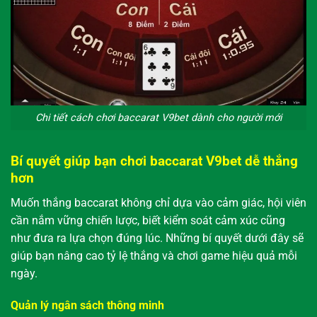
Chi tiết cách chơi baccarat V9bet dành cho người mới
Bí quyết giúp bạn chơi baccarat V9bet dễ thắng
hơn
Muốn thắng baccarat không chỉ dựa vào cảm giác, hội viên
cần nắm vững chiến lược, biết kiểm soát cảm xúc cũng
như đưa ra lựa chọn đúng lúc. Những bí quyết dưới đây sẽ
giúp bạn nâng cao tỷ lệ thắng và chơi game hiệu quả mỗi
ngày.
Quản lý ngân sách thông minh