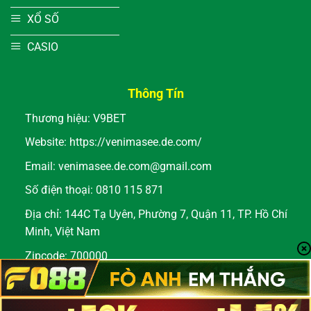
XỔ SỐ
CASIO
Thông Tín
Thương hiệu: V9BET
Website: https://venimasee.de.com/
Email:
venimasee.de.com@gmail.com
Số điện thoại: 0810 115 871
Địa chỉ: 144C Tạ Uyên, Phường 7, Quận 11, TP. Hồ Chí
Minh, Việt Nam
Zipcode: 700000
Hashtags: #V9BET #NhàCáiV9BET #CáCượcOnline
#CasinoOnline #SlotGameĐổiThưởng