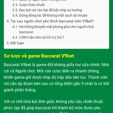
Cược theo chuỗi
Đọc lịch sử ván bài để bắt nhịp xu hướng
Dừng đúng lúc để không mất sạch lợi nhuận
Tại sao người chơi yêu thích baccarat trên V9bet?
Hệ thống khuyến mãi phong phú cho người chơi
baccarat
CSKH tận tâm và hỗ trợ 24/7
Kết luận
Sơ lược về game Baccarat V9bet
Baccarat V9bet là game đối kháng giữa hai cửa chính: Nhà
cái và Người chơi. Mỗi ván cược diễn ra nhanh chóng,
khiến game giữ được nhịp độ hấp dẫn liên tục. Thành viên
chỉ cần dự đoán bên nào có tổng điểm gần 9 nhất là có thể
giành phần thắng.
Với cơ chế chia bài đơn giản, không yêu cầu chiến thuật
phức tạp đã giúp baccarat trở thành bộ môn được yêu