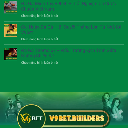
Nuôi
Đá Gà Miền Tây V9bet – Trải Nghiệm Cá Cược
Cá
Gà
Cược
Chuẩn Việt Nam
Đá
Chọi
Chức năng bình luận bị tắt
ở
Chân
Gà
Đá
Mạnh
Đầy
Gà
Coi Ngày Đá Gà – Bí Quyết Thắng Lớn Từ Nhà Cái
Hiệu
Đủ
Miền
Quả
V9bet
Nhất
Tây
Tổng
2025
Chức năng bình luận bị tắt
ở
V9bet
Hợp
Coi
–
Từ
Ngày
Đá Gà Thomo 67 – Đấu Trường Kịch Tính Giữa
Trải
Chuyên
Đá
Nghiệm
Những Chiến Kê
Gia
Gà
Cá
Chức năng bình luận bị tắt
ở
–
Cược
Đá
Bí
Chuẩn
Gà
Quyết
Việt
Thomo
Thắng
Nam
67
Lớn
–
Từ
Đấu
Nhà
Trường
Cái
Kịch
V9bet
Tính
Giữa
Những
Chiến
Kê