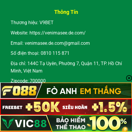
Thông Tín
Thương hiệu: V9BET
Website: https://venimasee.de.com/
Email:
venimasee.de.com@gmail.com
Số điện thoại: 0810 115 871
Địa chỉ: 144C Tạ Uyên, Phường 7, Quận 11, TP. Hồ Chí
Minh, Việt Nam
Zipcode: 700000
Hashtags: #V9BET #NhàCáiV9BET #CáCượcOnline
#CasinoOnline #SlotGameĐổiThưởng
#ChơiGameAnToàn #GiảiTríĐỉnhCao