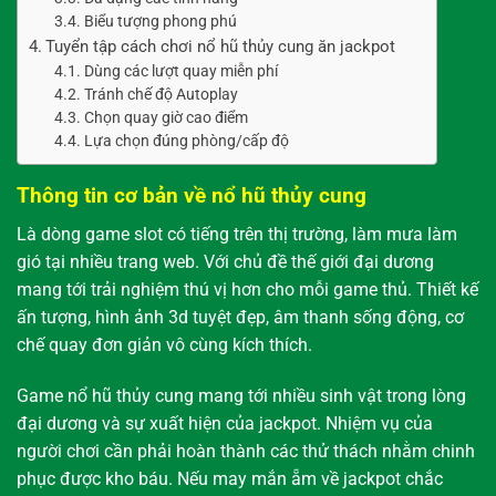
Biểu tượng phong phú
Tuyển tập cách chơi nổ hũ thủy cung ăn jackpot
Dùng các lượt quay miễn phí
Tránh chế độ Autoplay
Chọn quay giờ cao điểm
Lựa chọn đúng phòng/cấp độ
Thông tin cơ bản về nổ hũ thủy cung
Là dòng game slot có tiếng trên thị trường, làm mưa làm
gió tại nhiều trang web. Với chủ đề thế giới đại dương
mang tới trải nghiệm thú vị hơn cho mỗi game thủ. Thiết kế
ấn tượng, hình ảnh 3d tuyệt đẹp, âm thanh sống động, cơ
chế quay đơn giản vô cùng kích thích.
Game nổ hũ thủy cung mang tới nhiều sinh vật trong lòng
đại dương và sự xuất hiện của jackpot. Nhiệm vụ của
người chơi cần phải hoàn thành các thử thách nhằm chinh
phục được kho báu. Nếu may mắn ẵm về jackpot chắc