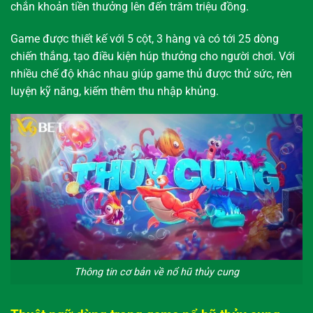
chắn khoản tiền thưởng lên đến trăm triệu đồng.
Game được thiết kế với 5 cột, 3 hàng và có tới 25 dòng
chiến thắng, tạo điều kiện húp thưởng cho người chơi. Với
nhiều chế độ khác nhau giúp game thủ được thử sức, rèn
luyện kỹ năng, kiếm thêm thu nhập khủng.
Thông tin cơ bản về nổ hũ thủy cung