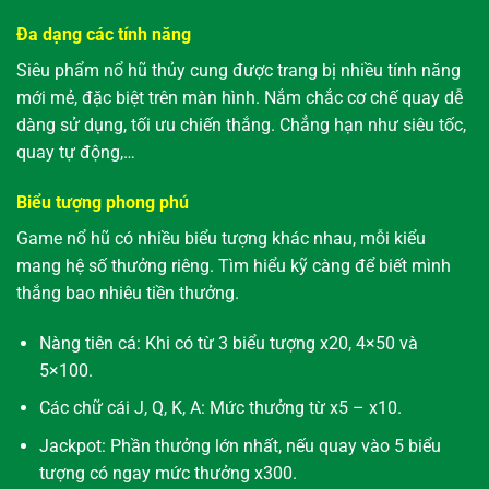
Đa dạng các tính năng
Siêu phẩm nổ hũ thủy cung được trang bị nhiều tính năng
mới mẻ, đặc biệt trên màn hình. Nắm chắc cơ chế quay dễ
dàng sử dụng, tối ưu chiến thắng. Chẳng hạn như siêu tốc,
quay tự động,…
Biểu tượng phong phú
Game nổ hũ có nhiều biểu tượng khác nhau, mỗi kiểu
mang hệ số thưởng riêng. Tìm hiểu kỹ càng để biết mình
thắng bao nhiêu tiền thưởng.
Nàng tiên cá: Khi có từ 3 biểu tượng x20, 4×50 và
5×100.
Các chữ cái J, Q, K, A: Mức thưởng từ x5 – x10.
Jackpot: Phần thưởng lớn nhất, nếu quay vào 5 biểu
tượng có ngay mức thưởng x300.