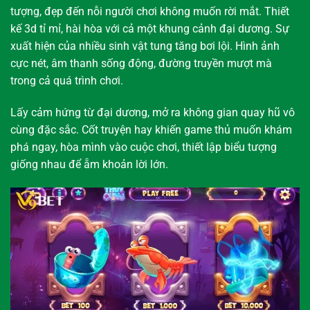
tượng, đẹp đến nỗi người chơi không muốn rời mắt. Thiết
kế 3d tỉ mỉ, hài hòa với cả một khung cảnh đại dương. Sự
xuất hiện của nhiều sinh vật tung tăng bơi lội. Hình ảnh
cực nét, âm thanh sống động, đường truyền mượt mà
trong cả quá trình chơi.
Lấy cảm hứng từ đại dương, mở ra không gian quay hũ vô
cùng đặc sắc. Cốt truyện hay khiến game thủ muốn khám
phá ngay, hòa mình vào cuộc chơi, thiết lập biểu tượng
giống nhau để ẵm khoản lời lớn.