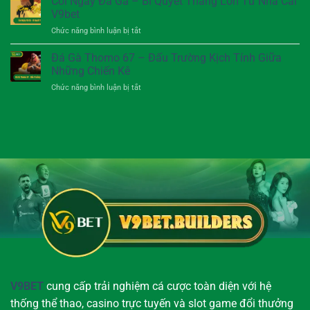
Coi Ngày Đá Gà – Bí Quyết Thắng Lớn Từ Nhà Cái
Đủ
Miền
Quả
V9bet
Nhất
Tây
Tổng
2025
Chức năng bình luận bị tắt
ở
V9bet
Hợp
Coi
–
Từ
Ngày
Đá Gà Thomo 67 – Đấu Trường Kịch Tính Giữa
Trải
Chuyên
Đá
Nghiệm
Những Chiến Kê
Gia
Gà
Cá
Chức năng bình luận bị tắt
ở
–
Cược
Đá
Bí
Chuẩn
Gà
Quyết
Việt
Thomo
Thắng
Nam
67
Lớn
–
Từ
Đấu
Nhà
Trường
Cái
Kịch
V9bet
Tính
Giữa
Những
Chiến
Kê
V9BET
cung cấp trải nghiệm cá cược toàn diện với hệ
thống thể thao, casino trực tuyến và slot game đổi thưởng