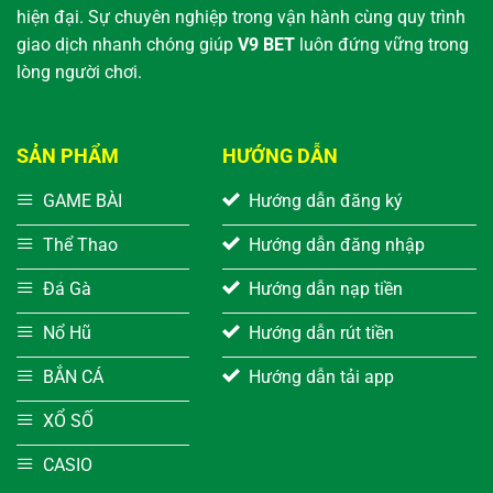
hiện đại. Sự chuyên nghiệp trong vận hành cùng quy trình
giao dịch nhanh chóng giúp
V9 BET
luôn đứng vững trong
lòng người chơi.
SẢN PHẨM
HƯỚNG DẪN
GAME BÀI
Hướng dẫn đăng ký
Thể Thao
Hướng dẫn đăng nhập
Đá Gà
Hướng dẫn nạp tiền
Nổ Hũ
Hướng dẫn rút tiền
BẮN CÁ
Hướng dẫn tải app
XỔ SỐ
CASIO