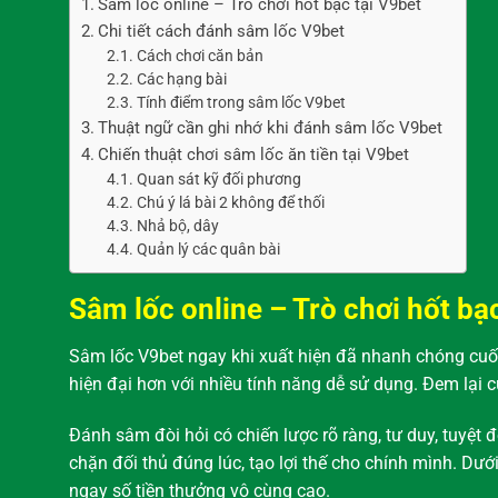
Sâm lốc online – Trò chơi hốt bạc tại V9bet
Chi tiết cách đánh sâm lốc V9bet
Cách chơi căn bản
Các hạng bài
Tính điểm trong sâm lốc V9bet
Thuật ngữ cần ghi nhớ khi đánh sâm lốc V9bet
Chiến thuật chơi sâm lốc ăn tiền tại V9bet
Quan sát kỹ đối phương
Chú ý lá bài 2 không để thối
Nhả bộ, dây
Quản lý các quân bài
Sâm lốc online – Trò chơi hốt bạ
Sâm lốc V9bet ngay khi xuất hiện đã nhanh chóng cuốn h
hiện đại hơn với nhiều tính năng dễ sử dụng. Đem lại c
Đánh sâm đòi hỏi có chiến lược rõ ràng, tư duy, tuyệt
chặn đối thủ đúng lúc, tạo lợi thế cho chính mình. Dưới 
ngay số tiền thưởng vô cùng cao.