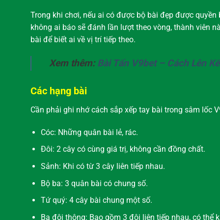
Trong khi chơi, nếu ai có được bộ bài đẹp được quyền 
không ai báo sẽ đánh lần lượt theo vòng, thành viên n
bài để biết ai về vị trí tiếp theo.
Xem thêm:
Bài Tấn V9bet – Cách Lên K
Các hạng bài
Cần phải ghi nhớ cách sắp xếp tay bài trong sâm lốc 
Cóc: Những quân bài lẻ, rác.
Đôi: 2 cây có cùng giá trị, không cần đồng chất.
Sảnh: Khi có từ 3 cây liên tiếp nhau.
Bộ ba: 3 quân bài có chung số.
Tứ quý: 4 cây bài chung một số.
Ba đội thông: Bao gồm 3 đôi liên tiếp nhau, có thể k