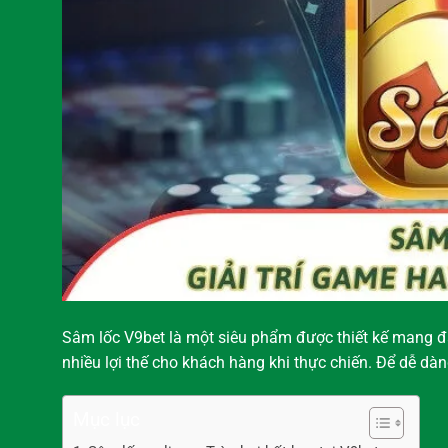
Sâm lốc V9bet là một siêu phẩm được thiết kế mang đậ
nhiều lợi thế cho khách hàng khi thực chiến. Để dễ dà
Mục lục