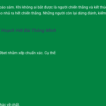
báo sâm. Khi không ai bắt được là người chiến thắng và kết thú
ào nhả ra hết chiến thắng. Những người còn lại dừng đánh, kiểm
ế Hoạch Hết Bài Thông Minh
V9bet nhằm xếp chuẩn xác. Cụ thể:
hác về chất.