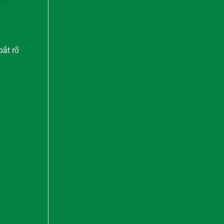
bắt rõ