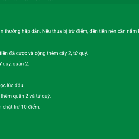
n thưởng hấp dẫn. Nếu thua bị trừ điểm, đền tiền nên cần nắm 
iền đã cược và cộng thêm cây 2, tứ quý.
 quý, quân 2.
ợc lúc đầu.
 thêm quân 2 và tứ quý.
n chặt trừ 10 điểm.