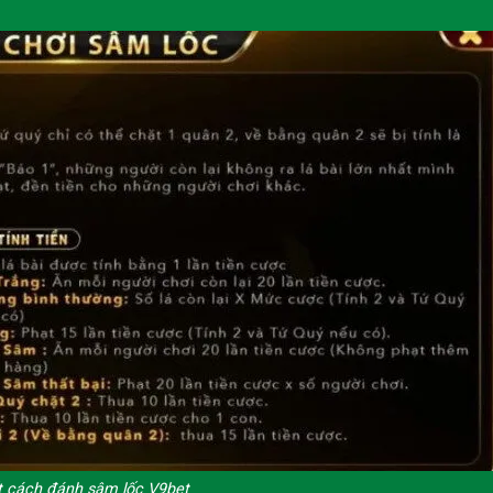
ết cách đánh sâm lốc V9bet