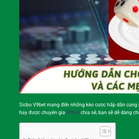
Sicbo V9bet mang đến những kèo cược hấp dẫn cùng cơ
hay được chuyên gia
V9bet
chia sẻ, bạn sẽ dễ dàng c
Mục lục