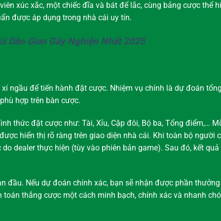
ên xúc xắc, một chiếc đĩa và bát để lắc, cùng bảng cược thể h
uẩn được áp dụng trong nhà cái uy tín.
i Dân Gian Gây Nghiện Nhất 2025
n xí ngầu để tiến hành đặt cược. Nhiệm vụ chính là dự đoán tổn
 phù hợp trên bàn cược.
nh thức đặt cược như: Tài, Xỉu, Cặp đôi, Bộ ba, Tổng điểm,… M
ược hiển thị rõ ràng trên giao diện nhà cái. Khi toàn bộ người 
c do dealer thực hiện (tùy vào phiên bản game). Sau đó, kết quả
 ban đầu. Nếu dự đoán chính xác, bạn sẽ nhận được phần thưởng
anh toán thắng cược một cách minh bạch, chính xác và nhanh ch