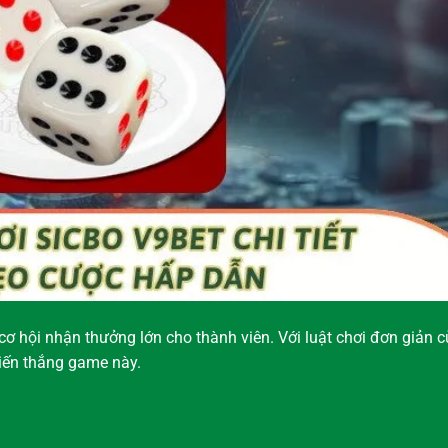
 hội nhận thưởng lớn cho thành viên. Với luật chơi đơn giản 
hiến thắng game này.