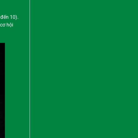
 đến 10).
 cơ hội