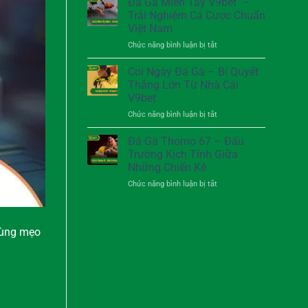
Đá Gà Miền Tây V9bet –
Gà
Chọi
Trải Nghiệm Cá Cược Chuẩn
Đá
Gà
Việt Nam
Chân
Đầy
Chức năng bình luận bị tắt
ở
Mạnh
Đủ
Đá
Hiệu
Nhất
Gà
Quả
Coi Ngày Đá Gà – Bí Quyết
2025
Miền
Tổng
Thắng Lớn Từ Nhà Cái
Tây
Hợp
V9bet
V9bet
Từ
Chức năng bình luận bị tắt
ở
–
Chuyên
Coi
Trải
Gia
Ngày
Nghiệm
Đá Gà Thomo 67 – Đấu
Đá
Cá
Trường Kịch Tính Giữa
Gà
Cược
Những Chiến Kê
–
Chuẩn
Chức năng bình luận bị tắt
ở
Bí
Việt
Đá
Quyết
Nam
Gà
Thắng
Thomo
Lớn
cùng mẹo
67
Từ
–
Nhà
Đấu
Cái
Trường
V9bet
Kịch
Tính
Giữa