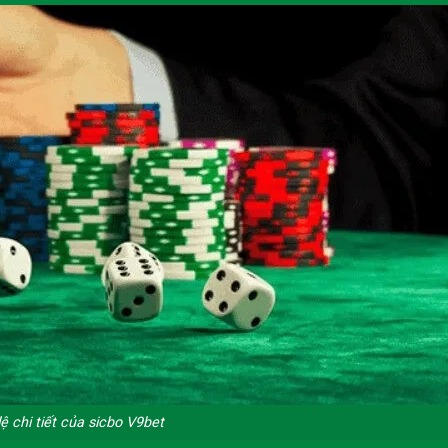
lệ chi tiết của sicbo V9bet