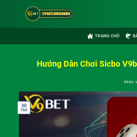
Bỏ
qua
nội
dung
TRANG CHỦ
B
Hướng Dẫn Chơi Sicbo V9b
ĐĂNG 
30
Th5