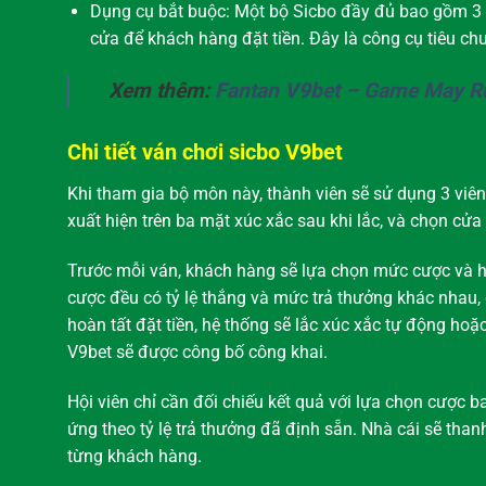
Dụng cụ bắt buộc: Một bộ Sicbo đầy đủ bao gồm 3 vi
cửa để khách hàng đặt tiền. Đây là công cụ tiêu ch
Xem thêm:
Fantan V9bet – Game May Rủ
Chi tiết ván chơi sicbo V9bet
Khi tham gia bộ môn này, thành viên sẽ sử dụng 3 viê
xuất hiện trên ba mặt xúc xắc sau khi lắc, và chọn cửa
Trước mỗi ván, khách hàng sẽ lựa chọn mức cược và hì
cược đều có tỷ lệ thắng và mức trả thưởng khác nhau, đ
hoàn tất đặt tiền, hệ thống sẽ lắc xúc xắc tự động hoặ
V9bet sẽ được công bố công khai.
Hội viên chỉ cần đối chiếu kết quả với lựa chọn cược
ứng theo tỷ lệ trả thưởng đã định sẵn. Nhà cái sẽ th
từng khách hàng.